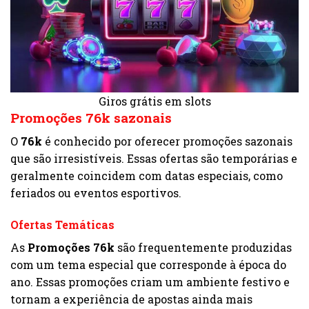
Giros grátis em slots
Promoções 76k sazonais
O
76k
é conhecido por oferecer promoções sazonais
que são irresistíveis. Essas ofertas são temporárias e
geralmente coincidem com datas especiais, como
feriados ou eventos esportivos.
Ofertas Temáticas
As
Promoções 76k
são frequentemente produzidas
com um tema especial que corresponde à época do
ano. Essas promoções criam um ambiente festivo e
tornam a experiência de apostas ainda mais