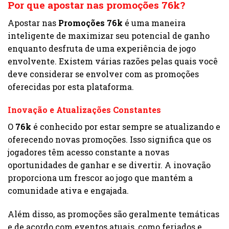
Por que apostar nas promoções 76k?
Apostar nas
Promoções 76k
é uma maneira
inteligente de maximizar seu potencial de ganho
enquanto desfruta de uma experiência de jogo
envolvente. Existem várias razões pelas quais você
deve considerar se envolver com as promoções
oferecidas por esta plataforma.
Inovação e Atualizações Constantes
O
76k
é conhecido por estar sempre se atualizando e
oferecendo novas promoções. Isso significa que os
jogadores têm acesso constante a novas
oportunidades de ganhar e se divertir. A inovação
proporciona um frescor ao jogo que mantém a
comunidade ativa e engajada.
Além disso, as promoções são geralmente temáticas
e de acordo com eventos atuais, como feriados e