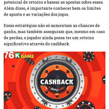
potencial de retorno e basear as apostas sobre esses.
Além disso, é importante conhecer bem os limites
de aposta e as variações dos jogos.
Essas estratégias não só aumentam as chances de
ganho, mas também asseguram que, mesmo em caso
de perdas, o jogador ainda possa ter um retorno
significativo através do cashback.