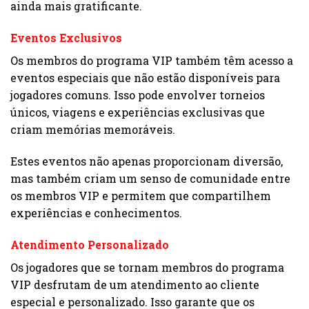
ainda mais gratificante.
Eventos Exclusivos
Os membros do programa VIP também têm acesso a
eventos especiais que não estão disponíveis para
jogadores comuns. Isso pode envolver torneios
únicos, viagens e experiências exclusivas que
criam memórias memoráveis.
Estes eventos não apenas proporcionam diversão,
mas também criam um senso de comunidade entre
os membros VIP e permitem que compartilhem
experiências e conhecimentos.
Atendimento Personalizado
Os jogadores que se tornam membros do programa
VIP desfrutam de um atendimento ao cliente
especial e personalizado. Isso garante que os