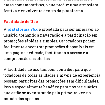
datas comemorativas, o que produz uma atmosfera
festiva e envolvente dentro da plataforma.
Facilidade de Uso
A
plataforma 76k
é projetada para ser amigável ao
usuário, tornando a navegação e a participação em
promoções rápidas e simples. Os jogadores podem
facilmente encontrar promoções disponíveis em
uma página dedicada, facilitando o acesso e a
compreensão das ofertas.
A facilidade de uso também contribui para que
jogadores de todas as idades e níveis de experiência
possam participar das promoções sem dificuldades.
Isso é especialmente benéfico para novos usuários
que estão se aventurando pela primeira vez no
mundo das apostas.