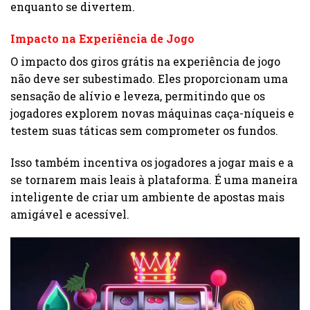
enquanto se divertem.
Impacto na Experiência de Jogo
O impacto dos giros grátis na experiência de jogo
não deve ser subestimado. Eles proporcionam uma
sensação de alívio e leveza, permitindo que os
jogadores explorem novas máquinas caça-níqueis e
testem suas táticas sem comprometer os fundos.
Isso também incentiva os jogadores a jogar mais e a
se tornarem mais leais à plataforma. É uma maneira
inteligente de criar um ambiente de apostas mais
amigável e acessível.