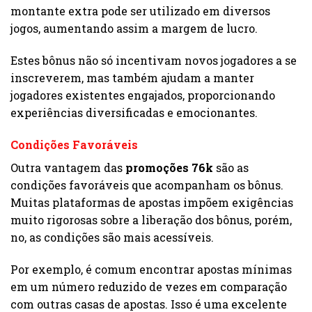
montante extra pode ser utilizado em diversos
jogos, aumentando assim a margem de lucro.
Estes bônus não só incentivam novos jogadores a se
inscreverem, mas também ajudam a manter
jogadores existentes engajados, proporcionando
experiências diversificadas e emocionantes.
Condições Favoráveis
Outra vantagem das
promoções 76k
são as
condições favoráveis que acompanham os bônus.
Muitas plataformas de apostas impõem exigências
muito rigorosas sobre a liberação dos bônus, porém,
no, as condições são mais acessíveis.
Por exemplo, é comum encontrar apostas mínimas
em um número reduzido de vezes em comparação
com outras casas de apostas. Isso é uma excelente