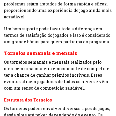
problemas sejam tratados de forma rápida e eficaz,
proporcionando uma experiência de jogo ainda mais
agradável.
Um bom suporte pode fazer toda a diferença em
termos de satisfação do jogador e isso é considerado
um grande bônus para quem participa do programa.
Torneios semanais e mensais
Os torneios semanais e mensais realizados pelo
oferecem uma maneira emocionante de competir e
ter a chance de ganhar prêmios incríveis. Esses
eventos atraem jogadores de todos os níveis e vêm
com um senso de competição saudável.
Estrutura dos Torneios
Os torneios podem envolver diversos tipos de jogos,
desde slots até poker, dependendo do evento. Os