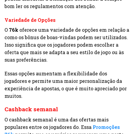
bom ler os regulamentos com atenção.
Variedade de Opções
O
76k
oferece uma variedade de opções em relação a
como os bônus de boas-vindas podem ser utilizados.
Isso significa que os jogadores podem escolher a
oferta que mais se adapta a seu estilo de jogo ou às
suas preferências.
Essas opções aumentam a flexibilidade dos
jogadores e permite uma maior personalização da
experiência de apostas, o que é muito apreciado por
muitos.
Cashback semanal
O cashback semanal é uma das ofertas mais
populares entre os jogadores do. Essa
Promoções