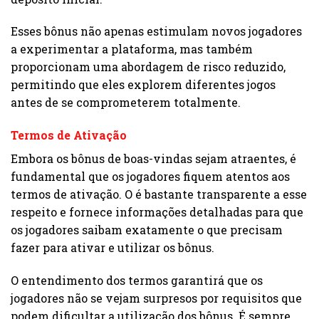
Esses bônus não apenas estimulam novos jogadores
a experimentar a plataforma, mas também
proporcionam uma abordagem de risco reduzido,
permitindo que eles explorem diferentes jogos
antes de se comprometerem totalmente.
Termos de Ativação
Embora os bônus de boas-vindas sejam atraentes, é
fundamental que os jogadores fiquem atentos aos
termos de ativação. O é bastante transparente a esse
respeito e fornece informações detalhadas para que
os jogadores saibam exatamente o que precisam
fazer para ativar e utilizar os bônus.
O entendimento dos termos garantirá que os
jogadores não se vejam surpresos por requisitos que
podem dificultar a utilização dos bônus. É sempre