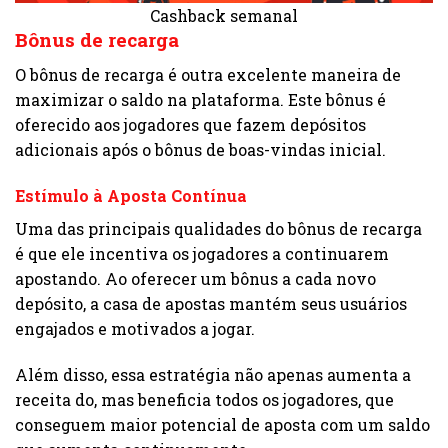
Cashback semanal
Bônus de recarga
O bônus de recarga é outra excelente maneira de
maximizar o saldo na plataforma. Este bônus é
oferecido aos jogadores que fazem depósitos
adicionais após o bônus de boas-vindas inicial.
Estímulo à Aposta Contínua
Uma das principais qualidades do bônus de recarga
é que ele incentiva os jogadores a continuarem
apostando. Ao oferecer um bônus a cada novo
depósito, a casa de apostas mantém seus usuários
engajados e motivados a jogar.
Além disso, essa estratégia não apenas aumenta a
receita do, mas beneficia todos os jogadores, que
conseguem maior potencial de aposta com um saldo