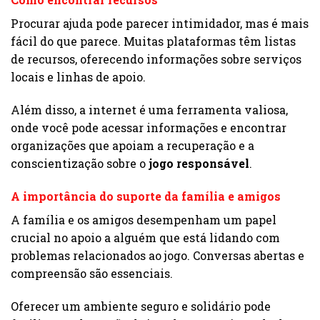
Procurar ajuda pode parecer intimidador, mas é mais
fácil do que parece. Muitas plataformas têm listas
de recursos, oferecendo informações sobre serviços
locais e linhas de apoio.
Além disso, a internet é uma ferramenta valiosa,
onde você pode acessar informações e encontrar
organizações que apoiam a recuperação e a
conscientização sobre o
jogo responsável
.
A importância do suporte da família e amigos
A família e os amigos desempenham um papel
crucial no apoio a alguém que está lidando com
problemas relacionados ao jogo. Conversas abertas e
compreensão são essenciais.
Oferecer um ambiente seguro e solidário pode