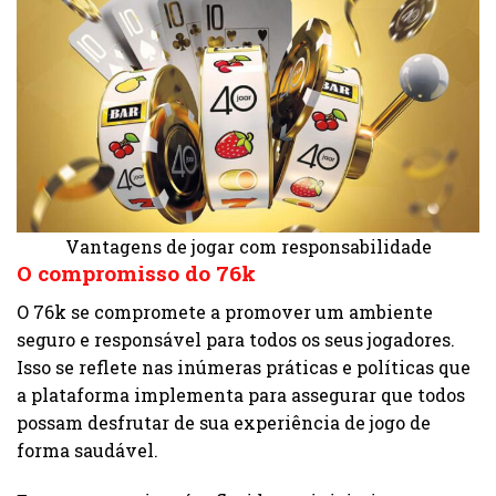
Vantagens de jogar com responsabilidade
O compromisso do 76k
O 76k se compromete a promover um ambiente
seguro e responsável para todos os seus jogadores.
Isso se reflete nas inúmeras práticas e políticas que
a plataforma implementa para assegurar que todos
possam desfrutar de sua experiência de jogo de
forma saudável.