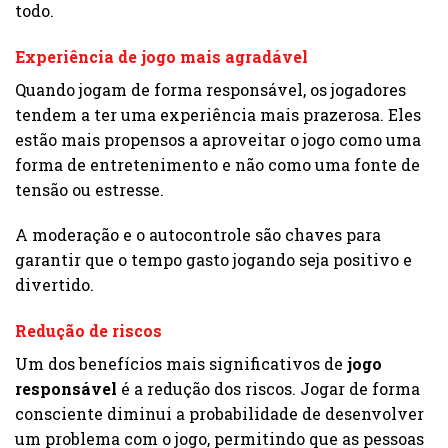
todo.
Experiência de jogo mais agradável
Quando jogam de forma responsável, os jogadores
tendem a ter uma experiência mais prazerosa. Eles
estão mais propensos a aproveitar o jogo como uma
forma de entretenimento e não como uma fonte de
tensão ou estresse.
A moderação e o autocontrole são chaves para
garantir que o tempo gasto jogando seja positivo e
divertido.
Redução de riscos
Um dos benefícios mais significativos de
jogo
responsável
é a redução dos riscos. Jogar de forma
consciente diminui a probabilidade de desenvolver
um problema com o jogo, permitindo que as pessoas