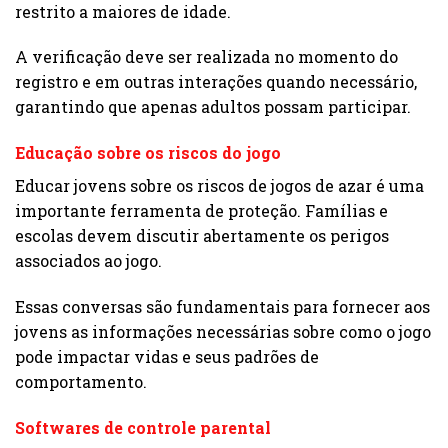
restrito a maiores de idade.
A verificação deve ser realizada no momento do
registro e em outras interações quando necessário,
garantindo que apenas adultos possam participar.
Educação sobre os riscos do jogo
Educar jovens sobre os riscos de jogos de azar é uma
importante ferramenta de proteção. Famílias e
escolas devem discutir abertamente os perigos
associados ao jogo.
Essas conversas são fundamentais para fornecer aos
jovens as informações necessárias sobre como o jogo
pode impactar vidas e seus padrões de
comportamento.
Softwares de controle parental