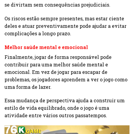
se divirtam sem consequências prejudiciais.
Os riscos estão sempre presentes, mas estar ciente
deles e atuar preventivamente pode ajudar a evitar
complicações a longo prazo.
Melhor saúde mental e emocional
Finalmente, jogar de forma responsável pode
contribuir para uma melhor saúde mental e
emocional. Em vez de jogar para escapar de
problemas, os jogadores aprendem a ver o jogo como
uma forma de lazer.
Essa mudança de perspectiva ajuda a construir um
estilo de vida equilibrado, onde o jogo é uma
atividade entre vários outros passatempos.