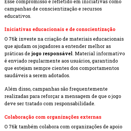
Esse compromisso é refletido em iniciativas como
campanhas de conscientização e recursos
educativos.
Iniciativas educacionais e de conscientização
O 76k investe na criação de materiais educacionais
que ajudam os jogadores a entender melhor as
práticas de
jogo responsável
. Material informativo
é enviado regularmente aos usuários, garantindo
que estejam sempre cientes dos comportamentos
saudáveis a serem adotados.
Além disso, campanhas são frequentemente
realizadas para reforçar a mensagem de que o jogo
deve ser tratado com responsabilidade.
Colaboração com organizações externas
O 76k também colabora com organizações de apoio