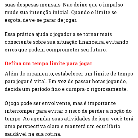
suas despesas mensais. Nao deixe que o impulso
mude sua intenção inicial. Quando o limite se
esgota, deve-se parar de jogar.
Essa prática ajuda o jogador a se tornar mais
consciente sobre sua situação financeira, evitando
erros que podem comprometer seu futuro.
Defina um tempo limite para jogar
Além do orçamento, estabelecer um limite de tempo
para jogar é vital. Em vez de passar horas jogando,
decida um período fixo e cumpra-o rigorosamente.
O jogo pode ser envolvente, mas é importante
interromper para evitar o risco de perder a noção do
tempo. Ao agendar suas atividades de jogo, você terá
uma perspectiva clara e manterá um equilíbrio
saudável na sua rotina.