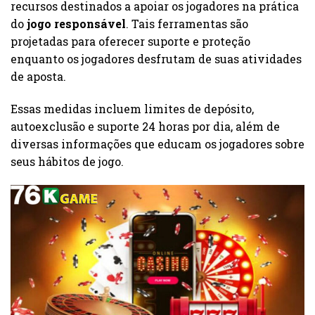
recursos destinados a apoiar os jogadores na prática
do
jogo responsável
. Tais ferramentas são
projetadas para oferecer suporte e proteção
enquanto os jogadores desfrutam de suas atividades
de aposta.
Essas medidas incluem limites de depósito,
autoexclusão e suporte 24 horas por dia, além de
diversas informações que educam os jogadores sobre
seus hábitos de jogo.