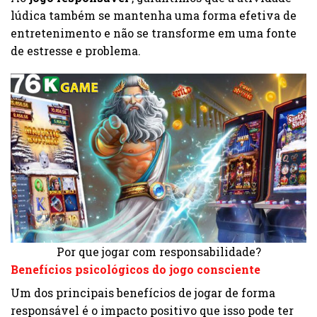
lúdica também se mantenha uma forma efetiva de
entretenimento e não se transforme em uma fonte
de estresse e problema.
Por que jogar com responsabilidade?
Benefícios psicológicos do jogo consciente
Um dos principais benefícios de jogar de forma
responsável é o impacto positivo que isso pode ter