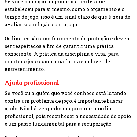
Se você começou a ignorar os limites que
estabeleceu para si mesmo, como o orçamento e o
tempo de jogo, isso é um sinal claro de que é hora de
avaliar sua relação com o jogo.
Os limites são uma ferramenta de proteção e devem
ser respeitados a fim de garantir uma prática
consciente. A prática da disciplina é vital para
manter o jogo como uma forma saudável de
entretenimento.
Ajuda profissional
Se você ou alguém que você conhece está lutando
contra um problema de jogo, é importante buscar
ajuda. Não há vergonha em procurar auxílio
profissional, pois reconhecer a necessidade de apoio
é um passo fundamental para a recuperação.