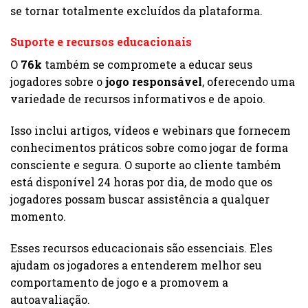
se tornar totalmente excluídos da plataforma.
Suporte e recursos educacionais
O
76k
também se compromete a educar seus
jogadores sobre o
jogo responsável
, oferecendo uma
variedade de recursos informativos e de apoio.
Isso inclui artigos, vídeos e webinars que fornecem
conhecimentos práticos sobre como jogar de forma
consciente e segura. O suporte ao cliente também
está disponível 24 horas por dia, de modo que os
jogadores possam buscar assistência a qualquer
momento.
Esses recursos educacionais são essenciais. Eles
ajudam os jogadores a entenderem melhor seu
comportamento de jogo e a promovem a
autoavaliação.