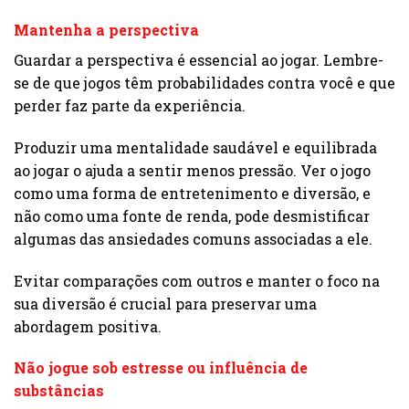
Mantenha a perspectiva
Guardar a perspectiva é essencial ao jogar. Lembre-
se de que jogos têm probabilidades contra você e que
perder faz parte da experiência.
Produzir uma mentalidade saudável e equilibrada
ao jogar o ajuda a sentir menos pressão. Ver o jogo
como uma forma de entretenimento e diversão, e
não como uma fonte de renda, pode desmistificar
algumas das ansiedades comuns associadas a ele.
Evitar comparações com outros e manter o foco na
sua diversão é crucial para preservar uma
abordagem positiva.
Não jogue sob estresse ou influência de
substâncias