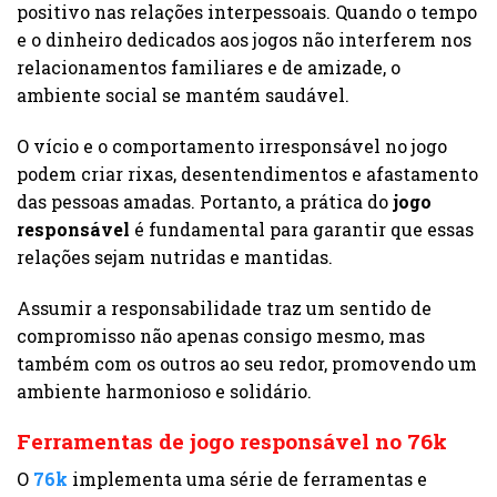
positivo nas relações interpessoais. Quando o tempo
e o dinheiro dedicados aos jogos não interferem nos
relacionamentos familiares e de amizade, o
ambiente social se mantém saudável.
O vício e o comportamento irresponsável no jogo
podem criar rixas, desentendimentos e afastamento
das pessoas amadas. Portanto, a prática do
jogo
responsável
é fundamental para garantir que essas
relações sejam nutridas e mantidas.
Assumir a responsabilidade traz um sentido de
compromisso não apenas consigo mesmo, mas
também com os outros ao seu redor, promovendo um
ambiente harmonioso e solidário.
Ferramentas de jogo responsável no 76k
O
76k
implementa uma série de ferramentas e