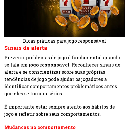
Dicas práticas para jogo responsável
Sinais de alerta
Prevenir problemas de jogo é fundamental quando
se fala em
jogo responsável
. Reconhecer sinais de
alerta e se conscientizar sobre suas próprias
tendências de jogo pode ajudar os jogadores a
identificar comportamentos problemáticos antes
que eles se tornem sérios.
É importante estar sempre atento aos hábitos de
jogo e refletir sobre seus comportamentos.
Mudanças no comportamento